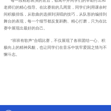
每一段精彩表演的背后，都离不开同学们的辛勤付出和
老师们的精心指导。在比赛前的几周里，同学们利用课余时
间积极排练，从歌曲的选择到演唱的技巧，从队形的编排到
舞台的表现，每一个细节都反复斟酌、精心打磨，只为在比
赛中展现出最好的自己。
“班班有歌声”合唱比赛，不仅展现了各班团结一心、积
极向上的精神风貌，也让同学们在音乐中筑牢爱国之情与不
懈斗志。