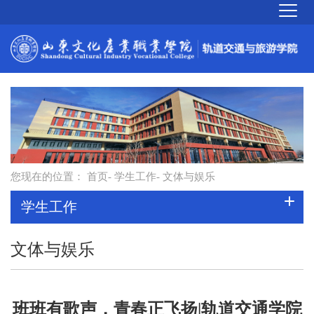
您现在的位置：
首页
-
学生工作
- 文体与娱乐
学生工作
文体与娱乐
班班有歌声，青春正飞扬|轨道交通学院